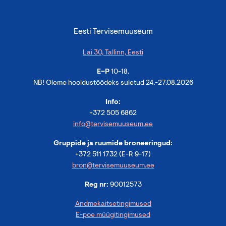
)
Eesti Tervisemuuseum
Lai 30, Tallinn, Eesti
E–P
10-18.
NB! Oleme hooldustöödeks suletud 24.-27.08.2026
Info:
+372 505 6862
info@tervisemuuseum.ee
Gruppide ja ruumide broneeringud:
+372 511 1732 (E-R 9-17)
bron@tervisemuuseum.ee
Reg nr:
90012573
Andmekaitsetingimused
E-poe müügitingimused