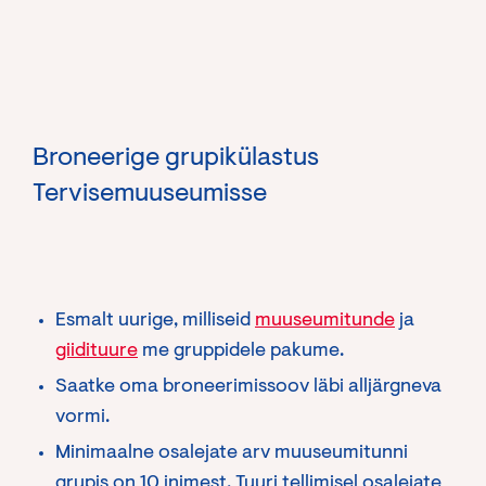
Broneerige grupikülastus
Tervisemuuseumisse
Esmalt uurige, milliseid
muuseumitunde
ja
giidituure
me gruppidele pakume.
Saatke oma broneerimissoov läbi alljärgneva
vormi.
Minimaalne osalejate arv muuseumitunni
grupis on 10 inimest. Tuuri tellimisel osalejate