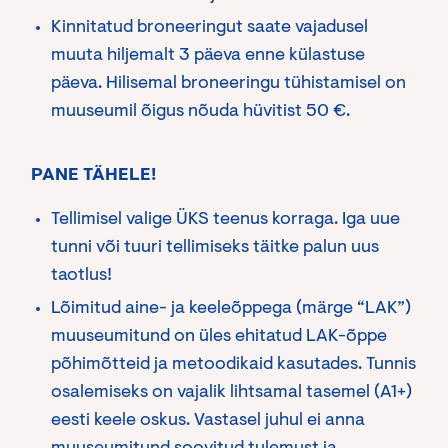
Kinnitatud broneeringut saate vajadusel
muuta hiljemalt 3 päeva enne külastuse
päeva. Hilisemal broneeringu tühistamisel on
muuseumil õigus nõuda hüvitist 50 €.
PANE TÄHELE!
Tellimisel valige ÜKS teenus korraga. Iga uue
tunni või tuuri tellimiseks täitke palun uus
taotlus!
Lõimitud aine- ja keeleõppega (märge “LAK”)
muuseumitund on üles ehitatud LAK-õppe
põhimõtteid ja metoodikaid kasutades. Tunnis
osalemiseks on vajalik lihtsamal tasemel (A1+)
eesti keele oskus. Vastasel juhul ei anna