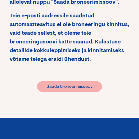
v
allolevat nuppu "Saada broneerimissoov".
h
m
a
k
i
n
a
Teie e-posti aadressile saadetud
s
u
m
e
automaatteavitus ei ole broneeringu kinnitus,
d
i
k
)
vaid teade sellest, et oleme teie
n
u
e
n
broneeringusoovi kätte saanud. Külastuse
”
s
detailide kokkuleppimiseks ja kinnitamiseks
(
t
T
võtame teiega eraldi ühendust.
(
ä
T
i
ä
s
i
k
s
Saada broneerimissoov
a
k
s
a
v
s
a
v
n
a
u
n
d
u
)
d