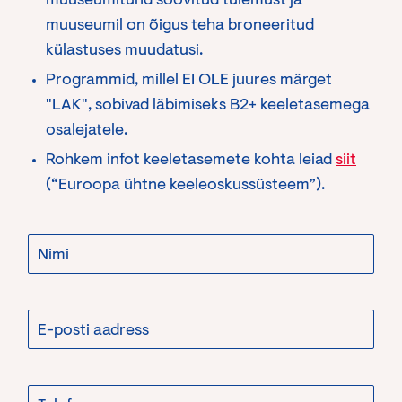
muuseumitund soovitud tulemust ja
muuseumil on õigus teha broneeritud
külastuses muudatusi.
Programmid, millel EI OLE juures märget
"LAK", sobivad läbimiseks B2+ keeletasemega
osalejatele.
Rohkem infot keeletasemete kohta leiad
siit
(“Euroopa ühtne keeleoskussüsteem”).
N
i
m
i
*
E
-
p
o
s
T