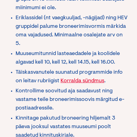
miinimumi ei ole.
Eriklassidel (nt vaegkuuljad, -nägijad) ning HEV
gruppidel palume broneerimisvormis märkida
oma vajadused. Minimaalne osalejate arv on
5.
Muuseumitunnid lasteaedadele ja koolidele
algavad kell 10, kell 12, kell 14.15, kell 16.00.
Täiskasvanutele suunatud programmide info
on leitav rubriigist
Korralda sündmus
.
Kontrollime soovitud aja saadavust ning
vastame teile broneerimissoovis märgitud e-
postiaadressile.
Kinnitage pakutud broneering hiljemalt 3
päeva jooksul vastates muuseumi poolt
saadetud kinnituskirjale.