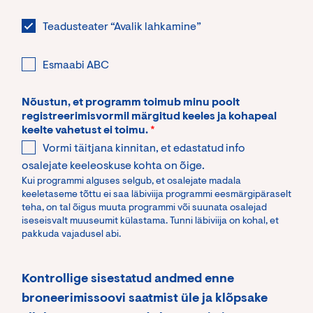
r
a
j
T
Teadusteater “Avalik lahkamine”
a
e
g
a
a
E
Esmaabi ABC
d
s
s
u
a
m
s
j
Nõustun, et programm toimub minu poolt
a
t
a
registreerimisvormil märgitud keeles ja kohapeal
a
e
n
keelte vahetust ei toimu.
*
b
a
i
i
Vormi täitjana kinnitan, et edastatud info
t
.
A
e
osalejate keeleoskuse kohta on õige.
T
B
r
a
Kui programmi alguses selgub, et osalejate madala
C
“
keeletaseme tõttu ei saa läbiviija programmi eesmärgipäraselt
r
(
A
teha, on tal õigus muuta programmi või suunata osalejad
g
T
v
iseseisvalt muuseumit külastama. Tunni läbiviija on kohal, et
a
ä
a
pakkuda vajadusel abi.
v
i
l
a
s
i
n
k
k
Kontrollige sisestatud andmed enne
a
a
l
n
broneerimissoovi saatmist üle ja klõpsake
s
a
e