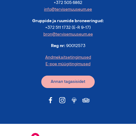
Laste sünnipäevad
+372 505 6862
info@tervisemuuseum.ee
Linnalaagrid lastele
Gruppide ja ruumide broneeringud:
Programmid täiskasvanutele
+372 511 1732 (E-R 9-17)
Giidituurid
bron@tervisemuuseum.ee
Teematuur
Reg nr:
90012573
Andmekaitsetingimused
E-poe müügitingimused
Podcast SÜNAPS
Annan tagasisidet
Tervisemuuseumi lugu
Ajalugu
Meie inimesed