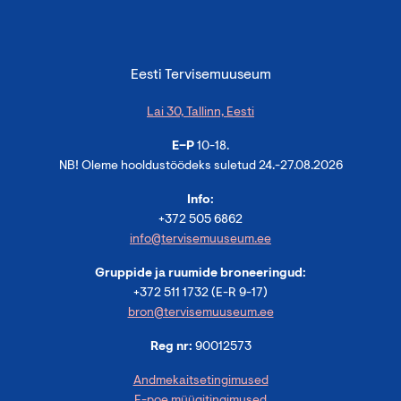
Eesti Tervisemuuseum
Lai 30, Tallinn, Eesti
E–P
10-18.
NB! Oleme hooldustöödeks suletud 24.-27.08.2026
Info:
+372 505 6862
info@tervisemuuseum.ee
Gruppide ja ruumide broneeringud:
+372 511 1732 (E-R 9-17)
bron@tervisemuuseum.ee
Reg nr:
90012573
Andmekaitsetingimused
E-poe müügitingimused