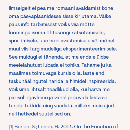
Ilmselgelt ei pea me romaani avaldamist kohe
oma päevaplaanidesse sisse kirjutama. Väike
paus info tarbimisest võiks viia mõtte
loomingulisema õhtusöögi katsetamisele,
sportimisele, uue hobi avastamisele või mõnel
muul viisil argimudeliga eksperimenteerimisele.
See muidugi ei tähenda, et me endale üldse
meelelahutust lubada ei tohiks. Tahame ju ka
maailmas toimuvaga kursis olla, lasta end
taskuhäälingutel harida ja filmidel inspireerida.
Võiksime lihtsalt teadlikud olla, kui harva me
päriselt igavleme ja vahel proovida lasta sel
tundel tekkida ning vaadata, milleks meie ajud
neil hetkedel suutelised on.
[1] Bench, S.; Lench, H. 2013. On the Function of