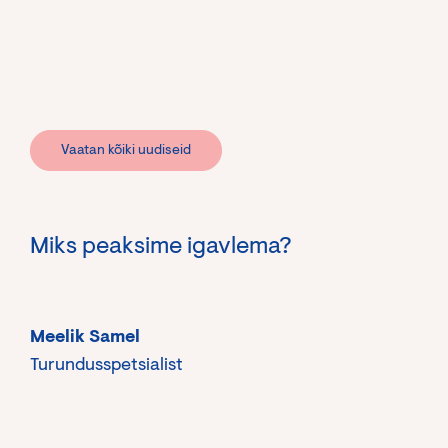
Vaatan kõiki uudiseid
Miks peaksime igavlema?
Meelik Samel
Turundusspetsialist