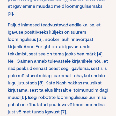
et igavlemine muudab meid loomingulisemaks
[2].
Paljud inimesed teadvustavad endile ka ise, et
igavuse positiivseks küljeks on suurem
loomingulisus [3]. Bookeri auhinnavõitjast
kirjanik Anne Enright ootab igavustunde
tekkimist, sest see on tema jaoks hea märk [4].
Neil Gaiman annab tulevastele kirjanikele nõu, et
nad peaksid ennast peast segi igavlema, sest siis
pole mõistusel midagi paremat teha, kui endale
lugu jutustada [5]. Kate Nash hakkas muusikat
kirjutama, sest ta elus lihtsalt ei toimunud midagi
muud [6]. Isegi robotite loomingulisuse uurimise
puhul on rõhutatud puuduva võtmeelemendina
just võimet tunda igavust [7].