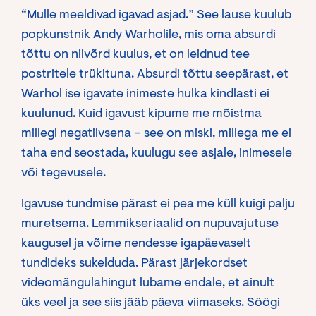
“Mulle meeldivad igavad asjad.” See lause kuulub
popkunstnik Andy Warholile, mis oma absurdi
tõttu on niivõrd kuulus, et on leidnud tee
postritele trükituna. Absurdi tõttu seepärast, et
Warhol ise igavate inimeste hulka kindlasti ei
kuulunud. Kuid igavust kipume me mõistma
millegi negatiivsena – see on miski, millega me ei
taha end seostada, kuulugu see asjale, inimesele
või tegevusele.
Igavuse tundmise pärast ei pea me küll kuigi palju
muretsema. Lemmikseriaalid on nupuvajutuse
kaugusel ja võime nendesse igapäevaselt
tundideks sukelduda. Pärast järjekordset
videomängulahingut lubame endale, et ainult
üks veel ja see siis jääb päeva viimaseks. Söögi