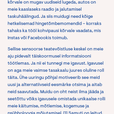
kõrvale on mugav uudiseid lugeda, autos on
meie kaaslaseks raadio ja jalutamisel
taskuhäälingud. Ja siis muidugi need kõige
hetkelisemad hingetõmbemomendid – korraks
tahaks ka tööl kohvipausi kõrvale vaadata, mis
Instas või Facebookis toimub.
Sellise sensoorse teatevõistluse keskel on meie
aju pidevalt täiskoormusel informatsiooni
töötlemas. Ja nii ei tunnegi me igavust. Igavusel
on aga meie vaimse tasakaalu juures oluline roll
täita. Ühe uuringu põhjal motiveerib see meid
uusi ja alternatiivseid eesmärke otsima ja aitab
neid saavutada. Muidu on oht neist ilma jääda ja
seetõttu võiks igavusele omistada unikaalse rolli
meie käitumise, mõtlemise, kogemuse ja
psühholoogia mõjutamisel. [1] Samuti on leitud,