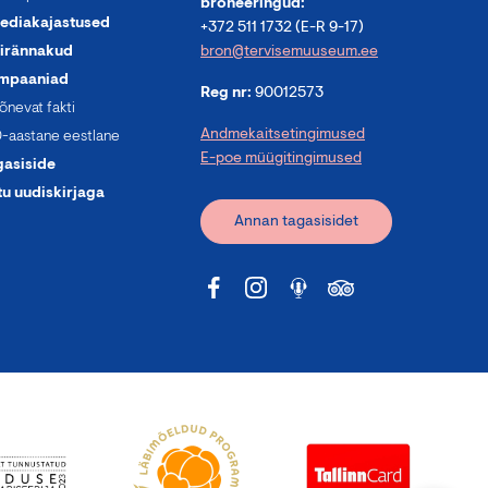
broneeringud:
ediakajastused
+372 511 1732 (E-R 9-17)
irännakud
bron@tervisemuuseum.ee
mpaaniad
Reg nr:
90012573
õnevat fakti
Andmekaitsetingimused
-aastane eestlane
E-poe müügitingimused
gasiside
tu uudiskirjaga
Annan tagasisidet