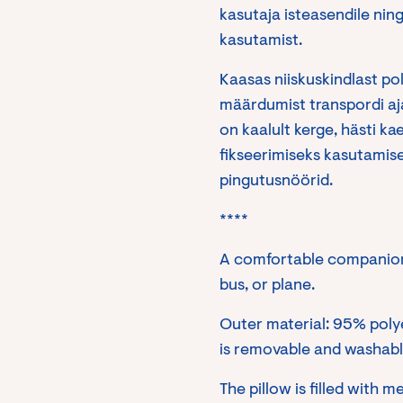
kasutaja isteasendile nin
kasutamist.
Kaasas niiskuskindlast pol
määrdumist transpordi aja
on kaalult kerge, hästi ka
fikseerimiseks kasutamise
pingutusnöörid.
****
A comfortable companion f
bus, or plane.
Outer material: 95% poly
is removable and washabl
The pillow is filled with