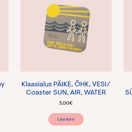
py
Klaasialus PÄIKE, ÕHK, VESI/
Coaster SUN, AIR, WATER
S
3,00
€
Lisa korvi