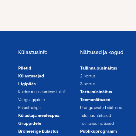
Külastusinfo
Näitused ja kogud
Piletid
Tallinna püsinäitus
Külastusajad
2. korrus
Ligipääs
3. korrus
Kuidas muuseumisse tulla?
Tartu püsinäitus
Vaegnägijatele
Teemanäitused
Ratastooliga
Praegu avatud näitused
Külastaja meelespea
Tulemas näitused
Gruppidele
Toimunud näitused
Broneerige külastus
Publikuprogramm