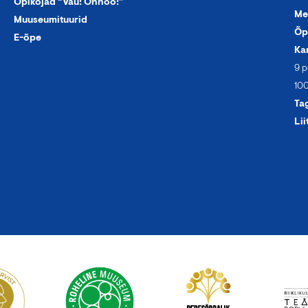
Õpikojad “Vau! Ohhoo!”
Me
Muuseumituurid
Õp
E-õpe
Ka
9 p
100
Ta
Lii