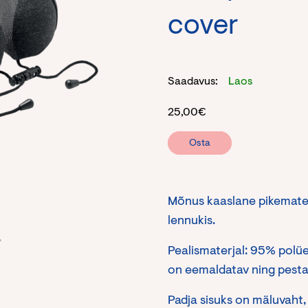
cover
Saadavus:
Laos
25,00
€
Osta
Mõnus kaaslane pikematele
lennukis.
Pealismaterjal: 95% polü
on eemaldatav ning pesta
Padja sisuks on mäluvaht,