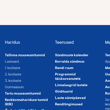
Haridus
Teenused
Me
Tallinna muuseumitunnid
Sündmuste kalender
Te
Lasteaed
Korralda sündmus
Aja
1. kooliaste
Rendi ruum
Me
2. kooliaste
Programmid
Uu
täiskasvanutele
3. kooliaste
As
Linnalaagrid lastele
Gümnaasium
Av
Giidituurid
Tartu muuseumitunnid
Ro
Laste sünnipäevad
Keskkonnahariduse tunnid
Te
(KIK)
Renditingimused
kes
me