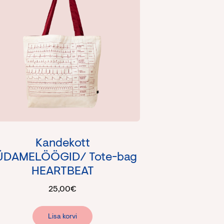
Kandekott
ÜDAMELÖÖGID/ Tote-bag
HEARTBEAT
25,00
€
Lisa korvi