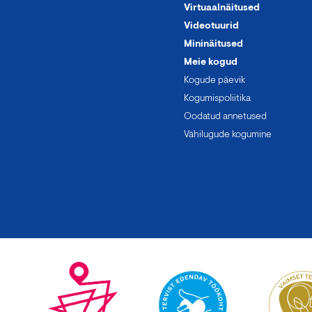
Virtuaalnäitused
Videotuurid
Mininäitused
Meie kogud
Kogude päevik
Kogumispoliitika
Oodatud annetused
Vähilugude kogumine