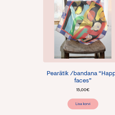
Pearätik /bandana “Hap
faces”
15,00
€
Lisa korvi