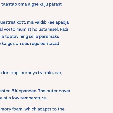
g taastab oma algse kuju pärast
üestrist kott, mis väldib kaelapadja
l või tolmumist hoiustamisel. Padi
ela toetav ning selle paremaks
 käigus on ees reguleeritavad
or long journeys by train, car,
ester, 5% spandex. The outer cover
e at a low temperature.
 memory foam, which adapts to the