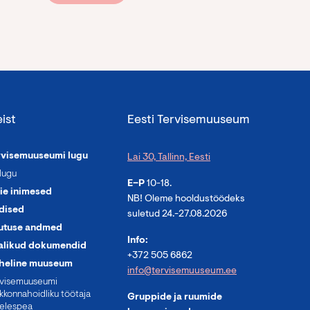
ist
Eesti Tervisemuuseum
rvisemuuseumi lugu
Lai 30, Tallinn, Eesti
lugu
E–P
10-18.
ie inimesed
NB! Oleme hooldustöödeks
dised
suletud 24.-27.08.2026
utuse andmed
Info:
alikud dokumendid
+372 505 6862
heline muuseum
info@tervisemuuseum.ee
rvisemuuseumi
kkonnahoidliku töötaja
Gruppide ja ruumide
elespea