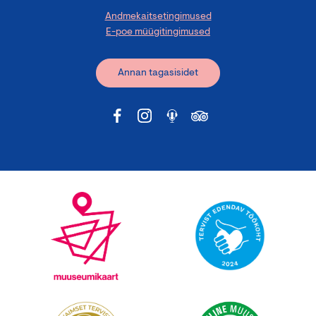
Andmekaitsetingimused
E-poe müügitingimused
Annan tagasisidet