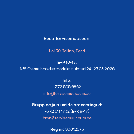
Eesti Tervisemuuseum
Lai 30, Tallinn, Eesti
E–P
10-18.
NB! Oleme hooldustöödeks suletud 24.-27.08.2026
Info:
+372 505 6862
info@tervisemuuseum.ee
Gruppide ja ruumide broneeringud:
+372 511 1732 (E-R 9-17)
bron@tervisemuuseum.ee
Reg nr:
90012573