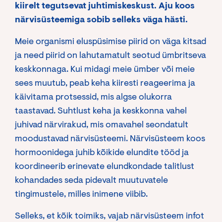
kiirelt tegutsevat juhtimiskeskust. Aju koos
närvisüsteemiga sobib selleks väga hästi.
Meie organismi eluspüsimise piirid on väga kitsad
ja need piirid on lahutamatult seotud ümbritseva
keskkonnaga. Kui midagi meie ümber või meie
sees muutub, peab keha kiiresti reageerima ja
käivitama protsessid, mis algse olukorra
taastavad. Suhtlust keha ja keskkonna vahel
juhivad närvirakud, mis omavahel seondatult
moodustavad närvisüsteemi. Närvisüsteem koos
hormoonidega juhib kõikide elundite tööd ja
koordineerib erinevate elundkondade talitlust
kohandades seda pidevalt muutuvatele
tingimustele, milles inimene viibib.
Selleks, et kõik toimiks, vajab närvisüsteem infot