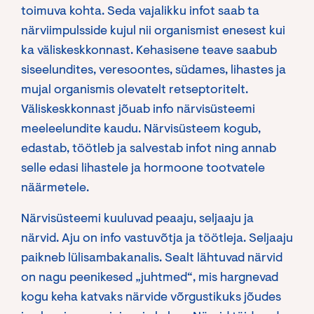
toimuva kohta. Seda vajalikku infot saab ta
närviimpulsside kujul nii organismist enesest kui
ka väliskeskkonnast. Kehasisene teave saabub
siseelundites, veresoontes, südames, lihastes ja
mujal organismis olevatelt retseptoritelt.
Väliskeskkonnast jõuab info närvisüsteemi
meeleelundite kaudu. Närvisüsteem kogub,
edastab, töötleb ja salvestab infot ning annab
selle edasi lihastele ja hormoone tootvatele
näärmetele.
Närvisüsteemi kuuluvad peaaju, seljaaju ja
närvid. Aju on info vastuvõtja ja töötleja. Seljaaju
paikneb lülisambakanalis. Sealt lähtuvad närvid
on nagu peenikesed „juhtmed“, mis hargnevad
kogu keha katvaks närvide võrgustikuks jõudes