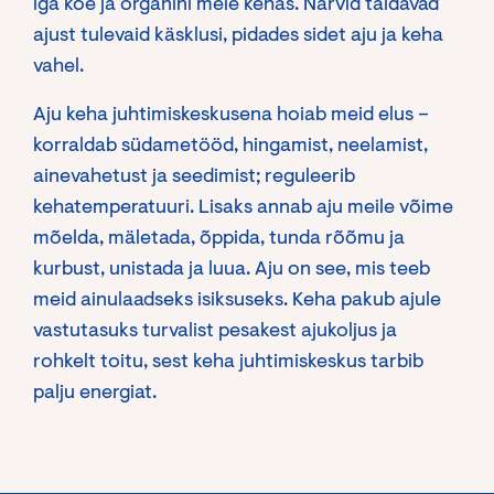
iga koe ja organini meie kehas. Närvid täidavad
ajust tulevaid käsklusi, pidades sidet aju ja keha
vahel.
Aju keha juhtimiskeskusena hoiab meid elus –
korraldab südametööd, hingamist, neelamist,
ainevahetust ja seedimist; reguleerib
kehatemperatuuri. Lisaks annab aju meile võime
mõelda, mäletada, õppida, tunda rõõmu ja
kurbust, unistada ja luua. Aju on see, mis teeb
meid ainulaadseks isiksuseks. Keha pakub ajule
vastutasuks turvalist pesakest ajukoljus ja
rohkelt toitu, sest keha juhtimiskeskus tarbib
palju energiat.