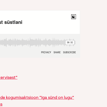
tervisest”
ude kogumisaktsioon “Iga sünd on lugu”
us