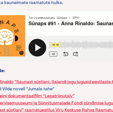
ta kauneimate raamatute hulka.
de:
inaldo “Saunast süstlani. Sajandi jagu lugusid eestlaste 
 Vilde novell “Jumala tahe”
eini dokumentaalfilm “Lepatriinutalv”
Tervisemuuseumi ja Sünnitusmajade Fondi sündimise lug
st süstlani” raamatuesitlus Viru Keskuse Rahva Raamat