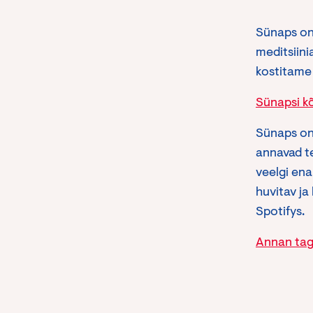
Sünaps on
meditsiini
kostitame 
Sünapsi k
Sünaps on 
annavad te
veelgi ena
huvitav j
Spotifys.
Annan taga