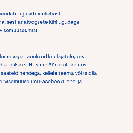
hendab lugusid inimkehast,
nna, sest analoogsete lühilugudega
ervisemuuseumis!
Oleme väga tänulikud kuulajatele, kes
d edasiseks. Nii saab Sünapsi teostus
saateid nendega, kellele teema võiks olla
Tervisemuuseumi Facebooki lehel ja