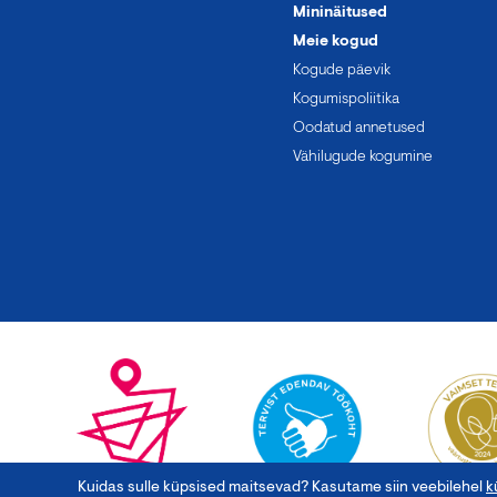
Mininäitused
Meie kogud
Kogude päevik
Kogumispoliitika
Oodatud annetused
Vähilugude kogumine
Kuidas sulle küpsised maitsevad? Kasutame siin veebilehel
k