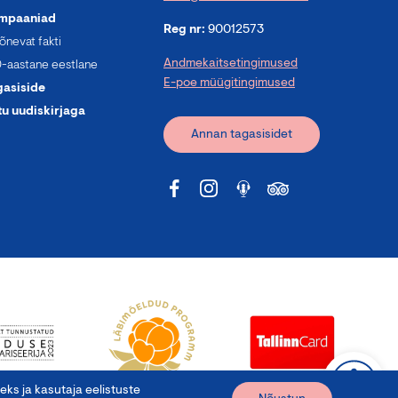
mpaaniad
Reg nr:
90012573
õnevat fakti
Andmekaitsetingimused
-aastane eestlane
E-poe müügitingimused
gasiside
tu uudiskirjaga
Annan tagasisidet
ks ja kasutaja eelistuste