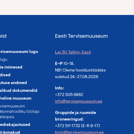
ist
Eesti Tervisemuuseum
rvisemuuseumi lugu
Lai 30, Tallinn, Eesti
lugu
E–P
10-18.
ie inimesed
NB! Oleme hooldustöödeks
dised
suletud 24.-27.08.2026
utuse andmed
Info:
alikud dokumendid
+372 505 6862
heline muuseum
info@tervisemuuseum.ee
rvisemuuseumi
kkonnahoidliku töötaja
Gruppide ja ruumide
elespea
broneeringud:
ediakajastused
+372 511 1732 (E-R 9-17)
irännakud
bron@tervisemuuseum.ee