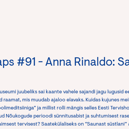
ps #91 - Anna Rinaldo: Sa
seumi juubeliks sai kaante vahele sajandi jagu lugusid ee
 raamat, mis muudab ajaloo elavaks. Kuidas kujunes mei
olimeditsiiniga” ja millist rolli mängis selles Eesti Tervi
d Nõukogude perioodi sünnitusabist ja suhtumisest ra
imsest tervisest? Saatekülaliseks on “Saunast süstlani” 