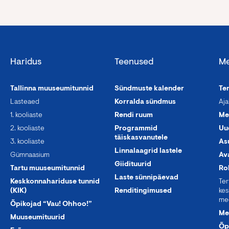
Haridus
Teenused
Me
Tallinna muuseumitunnid
Sündmuste kalender
Te
Lasteaed
Korralda sündmus
Aja
1. kooliaste
Rendi ruum
Me
2. kooliaste
Programmid
Uu
täiskasvanutele
3. kooliaste
As
Linnalaagrid lastele
Gümnaasium
Av
Giidituurid
Tartu muuseumitunnid
Ro
Laste sünnipäevad
Keskkonnahariduse tunnid
Te
(KIK)
Renditingimused
kes
me
Õpikojad “Vau! Ohhoo!”
Me
Muuseumituurid
Õp