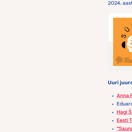
2024. aas
Uuri juur
Anna R
Eduard
Hagi Š
Eesti 
“Sauna