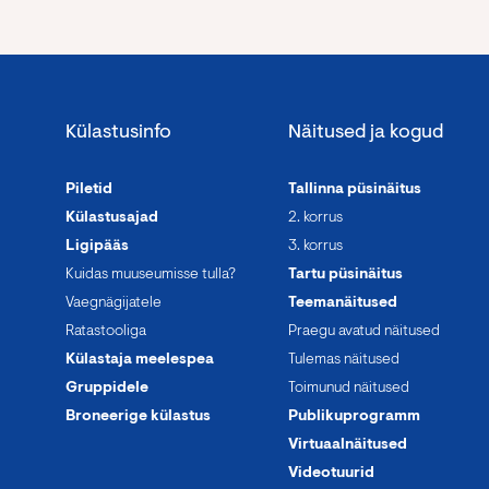
Külastusinfo
Näitused ja kogud
Piletid
Tallinna püsinäitus
Külastusajad
2. korrus
Ligipääs
3. korrus
Kuidas muuseumisse tulla?
Tartu püsinäitus
Vaegnägijatele
Teemanäitused
Ratastooliga
Praegu avatud näitused
Külastaja meelespea
Tulemas näitused
Gruppidele
Toimunud näitused
Broneerige külastus
Publikuprogramm
Virtuaalnäitused
Videotuurid