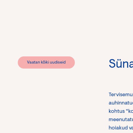
Süna
Vaatan kõiki uudiseid
Tervisemuu
auhinnatud
kohtus “ko
meenutatu
hoiakud va