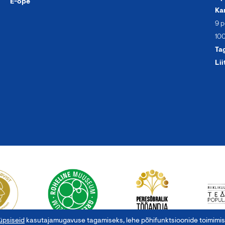
E-õpe
Ka
9 p
100
Ta
Lii
üpsiseid
kasutajamugavuse tagamiseks, lehe põhifunktsioonide toimimise