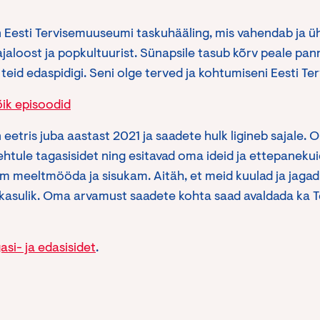
 Eesti Tervisemuuseumi taskuhääling, mis vahendab ja ü
ajaloost ja popkultuurist. Sünapsile tasub kõrv peale pa
teid edaspidigi. Seni olge terved ja kohtumiseni Eesti T
õik episoodid
eetris juba aastast 2021 ja saadete hulk ligineb sajale. 
htule tagasisidet ning esitavad oma ideid ja ettepanekui
m meeltmööda ja sisukam. Aitäh, et meid kuulad ja jagad 
a kasulik. Oma arvamust saadete kohta saad avaldada ka 
si- ja edasisidet
.