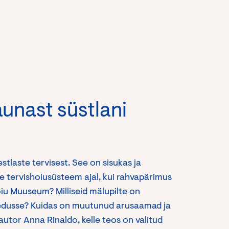
unast süstlani
stlaste tervisest. See on sisukas ja
e tervishoiusüsteem ajal, kui rahvapärimus
shoiu Muuseum? Milliseid mälupilte on
sedusse? Kuidas on muutunud arusaamad ja
autor Anna Rinaldo, kelle teos on valitud